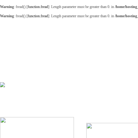
Warning
: fread() [
function.fread
]: Length parameter must be greater than 0. in
/home/hosting
Warning
: fread() [
function.fread
]: Length parameter must be greater than 0. in
/home/hosting